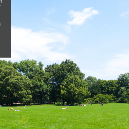
기
는
의